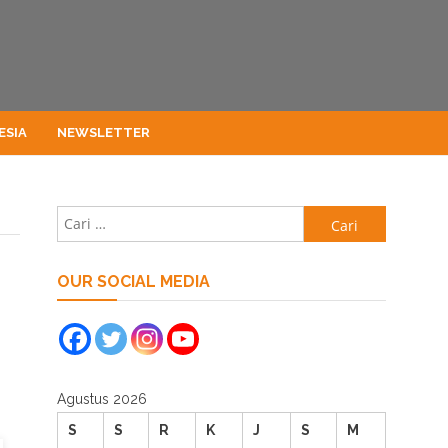
osit Pulsa
ESIA
NEWSLETTER
Cari
untuk:
OUR SOCIAL MEDIA
Agustus 2026
S
S
R
K
J
S
M